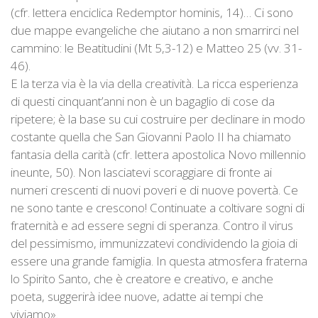
(cfr. lettera enciclica Redemptor hominis, 14)… Ci sono
due mappe evangeliche che aiutano a non smarrirci nel
cammino: le Beatitudini (Mt 5,3-12) e Matteo 25 (vv. 31-
46).
E la terza via è la via della creatività. La ricca esperienza
di questi cinquant’anni non è un bagaglio di cose da
ripetere; è la base su cui costruire per declinare in modo
costante quella che San Giovanni Paolo II ha chiamato
fantasia della carità (cfr. lettera apostolica Novo millennio
ineunte, 50). Non lasciatevi scoraggiare di fronte ai
numeri crescenti di nuovi poveri e di nuove povertà. Ce
ne sono tante e crescono! Continuate a coltivare sogni di
fraternità e ad essere segni di speranza. Contro il virus
del pessimismo, immunizzatevi condividendo la gioia di
essere una grande famiglia. In questa atmosfera fraterna
lo Spirito Santo, che è creatore e creativo, e anche
poeta, suggerirà idee nuove, adatte ai tempi che
viviamo».