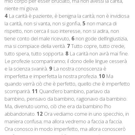
mio corpo per esser bruciato, ma non avessi la carità,
niente mi giova.
4
La carità è paziente, è benigna la carità; non è invidiosa
la carità, non si vanta, non si gonfia,
5
non manca di
rispetto, non cerca il suo interesse, non si adira, non
tiene conto del male ricevuto,
6
non gode dell’ingiustizia,
ma si compiace della verità.
7
Tutto copre, tutto crede,
tutto spera, tutto sopporta.
8
La carità non avrà mai fine.
Le profezie scompariranno; il dono delle lingue cesserà
e la scienza svanirà.
9
La nostra conoscenza è
imperfetta e imperfetta la nostra profezia.
10
Ma
quando verrà ciò che è perfetto, quello che è imperfetto
scomparirà.
11
Quand’ero bambino, parlavo da
bambino, pensavo da bambino, ragionavo da bambino.
Ma, divenuto uomo, ciò che era da bambino l’ho
abbandonato.
12
Ora vediamo come in uno specchio, in
maniera confusa; ma allora vedremo a faccia a faccia.
Ora conosco in modo imperfetto, ma allora conoscerò