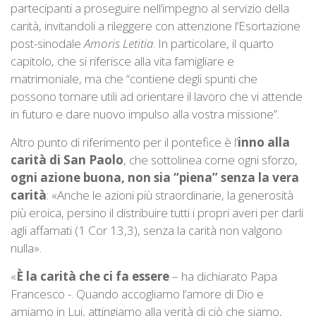
partecipanti a proseguire nell’impegno al servizio della
carità, invitandoli a rileggere con attenzione l’Esortazione
post-sinodale
Amoris Letitia
. In particolare, il quarto
capitolo, che si riferisce alla vita famigliare e
matrimoniale, ma che “contiene degli spunti che
possono tornare utili ad orientare il lavoro che vi attende
in futuro e dare nuovo impulso alla vostra missione”.
Altro punto di riferimento per il pontefice è l’
inno alla
carità di San Paolo
, che sottolinea come ogni sforzo,
ogni azione buona, non sia “piena” senza la vera
carità
: «Anche le azioni più straordinarie, la generosità
più eroica, persino il distribuire tutti i propri averi per darli
agli affamati (1 Cor 13,3), senza la carità non valgono
nulla».
«
È la carità che ci fa essere
– ha dichiarato Papa
Francesco -. Quando accogliamo l’amore di Dio e
amiamo in Lui, attingiamo alla verità di ciò che siamo,