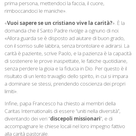
prima persona, mettendoci la faccia, il cuore,
rimboccandoci le maniche».
«
Vuoi sapere se un cristiano vive la carità?
». È la
domanda che il Santo Padre rivolge a ognuno di noi.
«Allora guarda se è disposto ad aiutare di buon grado,
con il sorriso sulle labbra, senza brontolare e adirarsi. La
carità è paziente, scrive Paolo, e la pazienza è la capacità
di sostenere le prove inaspettate, le fatiche quotidiane,
senza perdere la gioia e la fiducia in Dio. Per questo è il
risultato di un lento travaglio dello spirito, in cui si impara
a dominare se stessi, prendendo coscienza dei propri
limiti».
Infine, papa Francesco ha chiesto ai membri della
Caritas Internationalis di essere “uniti nella diversità”,
diventando dei veri “
discepoli missionari
”, e di
accompagnare le chiese locali nel loro impegno fattivo
alla carità pastorale.