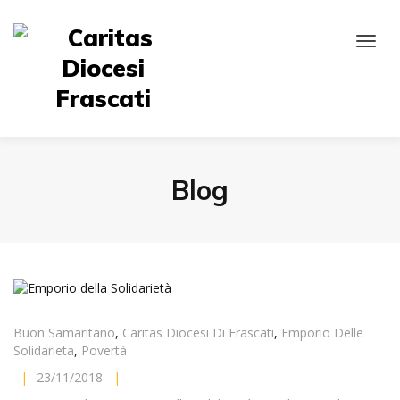
Blog
Buon Samaritano
,
Caritas Diocesi Di Frascati
,
Emporio Delle
Solidarieta
,
Povertà
|
23/11/2018
|