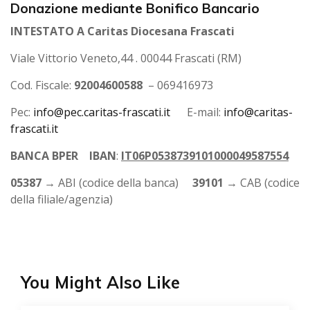
Donazione mediante Bonifico Bancario
INTESTATO A Caritas Diocesana Frascati
Viale Vittorio Veneto,44 . 00044 Frascati (RM)
Cod. Fiscale:
92004600588
– 069416973
Pec:
info@pec.caritas-frascati.it
E-mail:
info@caritas-
frascati.it
BANCA BPER
IBAN
:
IT06P0538739101000049587554
05387
→ ABI (codice della banca)
39101
→ CAB (codice
della filiale/agenzia)
You Might Also Like